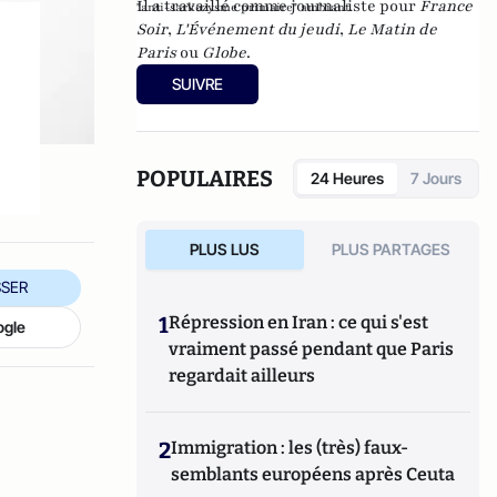
Il a travaillé comme journaliste pour
France
"anti-sarkozysme primaire" ambiant.
Soir
,
L'Événement du jeudi
,
Le Matin de
Paris
ou
Globe
.
SUIVRE
POPULAIRES
24 Heures
7 Jours
PLUS LUS
PLUS PARTAGES
SER
1
Répression en Iran : ce qui s'est
ogle
vraiment passé pendant que Paris
regardait ailleurs
2
Immigration : les (très) faux-
semblants européens après Ceuta