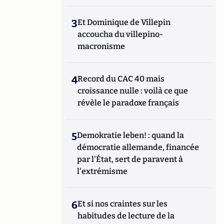
3
Et Dominique de Villepin
accoucha du villepino-
macronisme
4
Record du CAC 40 mais
croissance nulle : voilà ce que
révèle le paradoxe français
5
Demokratie leben! : quand la
démocratie allemande, financée
par l'État, sert de paravent à
l'extrémisme
6
Et si nos craintes sur les
habitudes de lecture de la