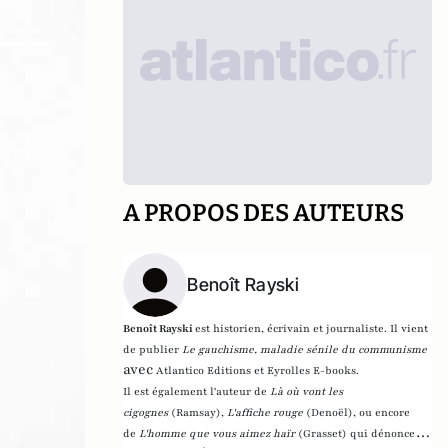
A PROPOS DES AUTEURS
Benoît Rayski
Benoît Rayski
est historien, écrivain et journaliste. Il vient
de publier
Le gauchisme, maladie sénile du communisme
avec
Atlantico Editions et Eyrolles E-books.
Il est également l'auteur de
Là où vont les
cigognes
(Ramsay),
L'affiche rouge
(Denoël), ou encore
de
L'homme que vous aimez haïr
(Grasset)
qui dénonce l'