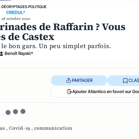
E
›
DÉCRYPTAGES
›
POLITIQUE
CREDUL*
26 octobre 2020
arinades de Raffarin ? Vous
es de Castex
 le bon gars. Un peu simplet parfois.
Benoît Rayski
PARTAGER
CLAS
Ajouter Atlantico en favori sur Go
us ,
Covid-19 ,
communication