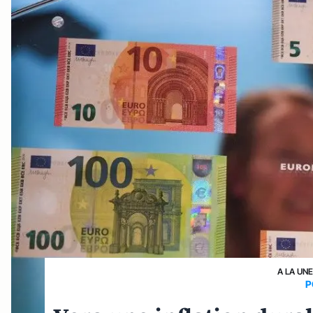
A LA UN
P