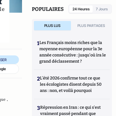
t
le
POPULAIRES
24 Heures
7 Jours
PLUS LUS
PLUS PARTAGES
1
Les Français moins riches que la
moyenne européenne pour la 3e
année consécutive : jusqu'où ira le
SER
grand déclassement ?
ogle
2
L’été 2026 confirme tout ce que
les écologistes disent depuis 50
ans : non, et voilà pourquoi
ue ,
3
Répression en Iran : ce qui s'est
vraiment passé pendant que