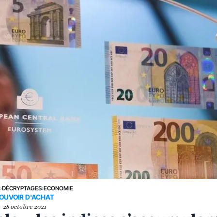
E
›
DÉCRYPTAGES
›
ECONOMIE
OUVOIR D'ACHAT
28 octobre 2021