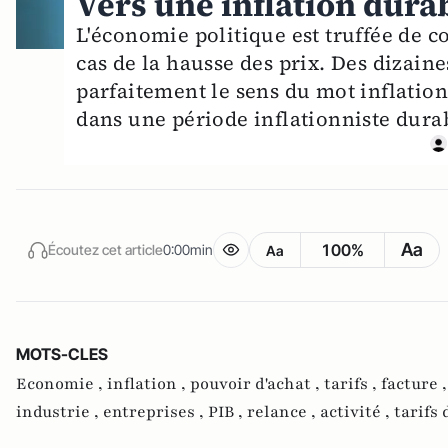
Vers une inflation durab
L'économie politique est truffée de co
cas de la hausse des prix. Des dizain
parfaitement le sens du mot inflatio
dans une période inflationniste dura
Aa
100%
Écoutez cet article
0:00min
Aa
MOTS-CLES
Economie ,
inflation ,
pouvoir d'achat ,
tarifs ,
facture 
industrie ,
entreprises ,
PIB ,
relance ,
activité ,
tarifs 