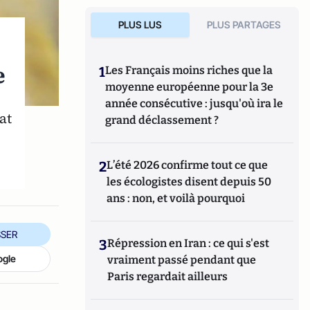
PLUS LUS
PLUS PARTAGES
e
1
Les Français moins riches que la
moyenne européenne pour la 3e
année consécutive : jusqu'où ira le
at
grand déclassement ?
2
L’été 2026 confirme tout ce que
les écologistes disent depuis 50
ans : non, et voilà pourquoi
SER
3
Répression en Iran : ce qui s'est
ogle
vraiment passé pendant que
Paris regardait ailleurs