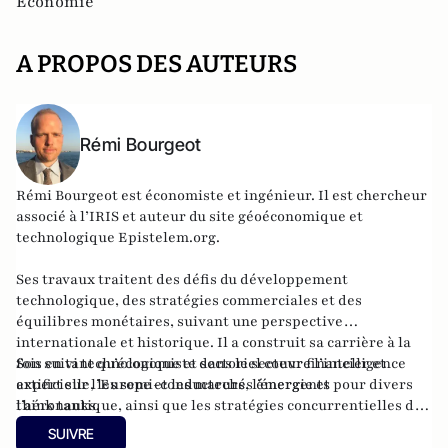
Economie
A PROPOS DES AUTEURS
Rémi Bourgeot
Rémi Bourgeot est économiste et ingénieur. Il est chercheur
associé à l’IRIS et auteur du site géoéconomique et
technologique
Epistelem.org
.
Ses travaux traitent des défis du développement
technologique, des stratégies commerciales et des
équilibres monétaires, suivant une perspective
internationale et historique. Il a construit sa carrière à la
fois en tant qu’économiste dans le secteur financier et
Son suivi technologique et sectoriel couvre l’intelligence
expert sur l’Europe et les marchés émergents pour divers
artificielle, les semi-conducteurs, l’énergie et
think tanks.
l’aéronautique, ainsi que les stratégies concurrentielles des
grandes puissances dans ces domaines. Ingénieur de l’ISAE-
SUIVRE
Supaéro, il est également titulaire d’un master de l’École