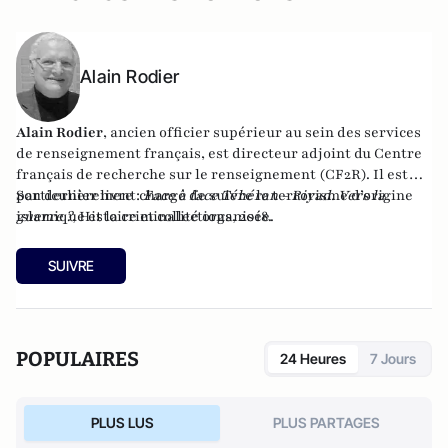
Alain Rodier
Alain Rodier
, ancien officier supérieur au sein des services
de renseignement français, est directeur adjoint du
Centre
français de recherche sur le renseignement
(CF2R). Il est
particulièrement chargé de suivre le terrorisme d’origine
Son dernier livre :
Face à face Téhéran - Riyad. Vers la
islamique et la criminalité organisée.
guerre ?
, Histoire et collections, 2018.
SUIVRE
POPULAIRES
24 Heures
7 Jours
PLUS LUS
PLUS PARTAGES