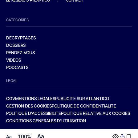
LE RESEAU D'ATLANTICO
/
CONTACT
CATEGORIES
DECRYPTAGES
DOSSIERS
RENDEZ-VOUS
VIDEOS
PODCASTS
LEGAL
CGV
MENTIONS LEGALES
PUBLICITE SUR ATLANTICO
GESTION DES COOKIES
POLITIQUE DE CONFIDENTIALITE
POLITIQUE D’ACCESSIBILITE
POLITIQUE RELATIVE AUX COOKIES
CONDITIONS GENERALES D’UTILISATION
Aa
100%
Aa