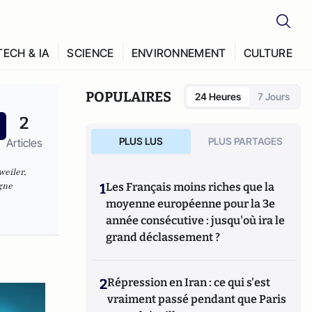
TECH & IA
SCIENCE
ENVIRONNEMENT
CULTURE
POPULAIRES
24 Heures
7 Jours
2
PLUS LUS
PLUS PARTAGES
Articles
weiler,
gne
1
Les Français moins riches que la
moyenne européenne pour la 3e
année consécutive : jusqu'où ira le
grand déclassement ?
2
Répression en Iran : ce qui s'est
vraiment passé pendant que Paris