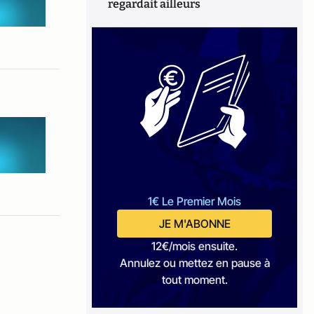
regardait ailleurs
1€ Le Premier Mois
JE M'ABONNE
12€/mois ensuite.
Annulez ou mettez en pause à
tout moment.