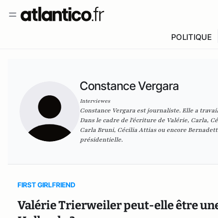
POLITIQUE
Constance Vergara
Interviewes
Constance Vergara est journaliste. Elle a travai
Dans le cadre de l'écriture de
Valérie, Carla, C
Carla Bruni, Cécilia Attias ou encore Bernadett
présidentielle.
FIRST GIRLFRIEND
Valérie Trierweiler peut-elle être 