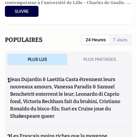
contemporaine à l’université de Lille – Charles de Gaulle. Le
théâtre est une passion qui remonte à sa découverte du
SUIVRE
Festival d’Avignon ; il s’intéresse également aux séries
télévisées. Il est, avec Charles Edouard Aubry, co-animateur
de la rubrique théâtre et membre du Comité Editorial de
Culture-Tops.
POPULAIRES
24 Heures
7 Jours
PLUS LUS
PLUS PARTAGES
1
Jean Dujardin & Laetitia Casta étrennent leurs
nouveaux amours, Vanessa Paradis & Samuel
Benchetrit enterrent le leur; Leonardo di Caprio
fond, Victoria Beckham fait du brukini, Cristiano
Ronaldo du bisco-fils; Suri ex Cruise joue du
Shakespeare queer
2
Les Français moins riches que la moyenne