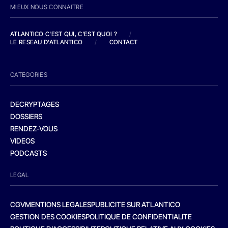
MIEUX NOUS CONNAITRE
ATLANTICO C'EST QUI, C'EST QUOI ?
/
LE RESEAU D'ATLANTICO
/
CONTACT
CATEGORIES
DECRYPTAGES
DOSSIERS
RENDEZ-VOUS
VIDEOS
PODCASTS
LEGAL
CGV
MENTIONS LEGALES
PUBLICITE SUR ATLANTICO
GESTION DES COOKIES
POLITIQUE DE CONFIDENTIALITE