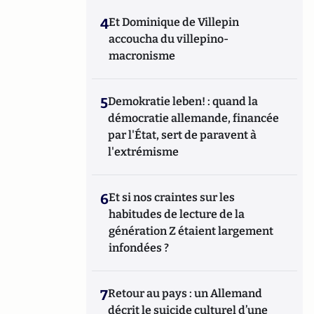
4
Et Dominique de Villepin
accoucha du villepino-
macronisme
5
Demokratie leben! : quand la
démocratie allemande, financée
par l'État, sert de paravent à
l'extrémisme
6
Et si nos craintes sur les
habitudes de lecture de la
génération Z étaient largement
infondées ?
7
Retour au pays : un Allemand
décrit le suicide culturel d’une