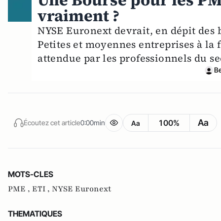
Une Bourse pour les PME
vraiment ?
NYSE Euronext devrait, en dépit des 
Petites et moyennes entreprises à la 
attendue par les professionnels du se
B
Aa
100%
Écoutez cet article
0:00min
Aa
MOTS-CLES
PME ,
ETI ,
NYSE Euronext
THEMATIQUES