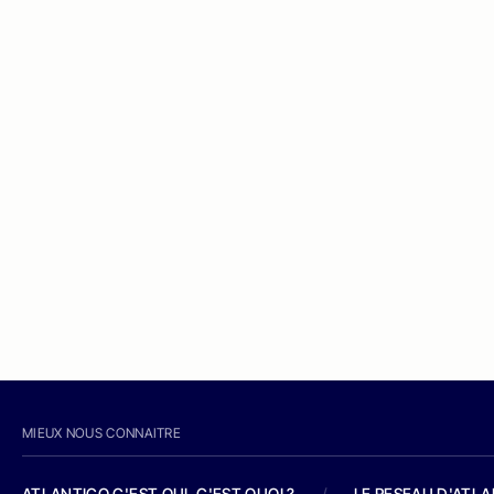
MIEUX NOUS CONNAITRE
ATLANTICO C'EST QUI, C'EST QUOI ?
/
LE RESEAU D'ATL