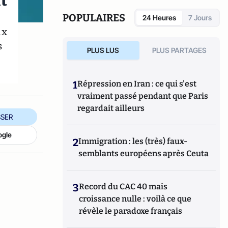
t
POPULAIRES
24 Heures
7 Jours
ux
s
PLUS LUS
PLUS PARTAGES
1
Répression en Iran : ce qui s'est
vraiment passé pendant que Paris
regardait ailleurs
SER
ogle
2
Immigration : les (très) faux-
semblants européens après Ceuta
3
Record du CAC 40 mais
croissance nulle : voilà ce que
révèle le paradoxe français