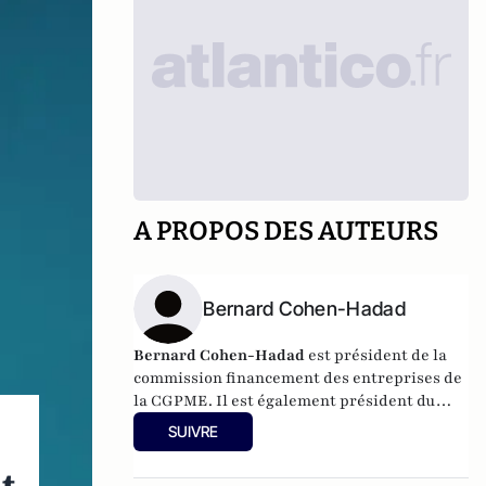
A PROPOS DES AUTEURS
Bernard Cohen-Hadad
Bernard Cohen-Hadad
est
président de la
commission financement des entreprises de
la CGPME.
Il est également président du
think-tank Etienne Marcel et assureur.
SUIVRE