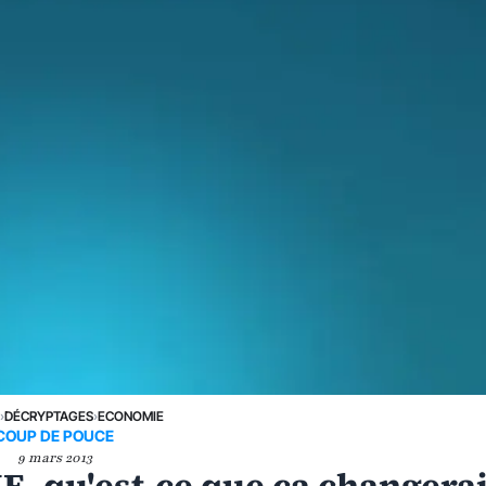
E
›
DÉCRYPTAGES
›
ECONOMIE
COUP DE POUCE
9 mars 2013