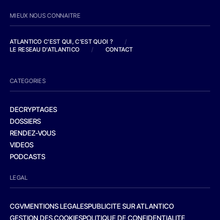
MIEUX NOUS CONNAITRE
ATLANTICO C'EST QUI, C'EST QUOI ?
/
LE RESEAU D'ATLANTICO
/
CONTACT
CATEGORIES
DECRYPTAGES
DOSSIERS
RENDEZ-VOUS
VIDEOS
PODCASTS
LEGAL
CGV
MENTIONS LEGALES
PUBLICITE SUR ATLANTICO
GESTION DES COOKIES
POLITIQUE DE CONFIDENTIALITE