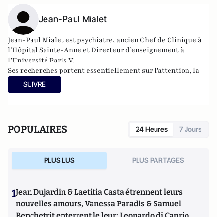
Jean-Paul Mialet
Jean-Paul Mialet est psychiatre, ancien Chef de Clinique à
l’Hôpital Sainte-Anne et Directeur d’enseignement à
l’Université Paris V.
Ses recherches portent essentiellement sur l'attention, la
douleur, et dernièrement, la différence des sexes.
SUIVRE
Ses travaux l'ont mené à écrire deux livres (
L'attention
,
PUF;
Sex aequo
,
le quiproquo des sexes
, Albin Michel) et de
nombreux articles dans des revues scientifiques. En 2018, il
a publié le livre
L'amour à l'épreuve du temps
(Albin-
POPULAIRES
24 Heures
7 Jours
Michel).
PLUS LUS
PLUS PARTAGES
1
Jean Dujardin & Laetitia Casta étrennent leurs
nouvelles amours, Vanessa Paradis & Samuel
Benchetrit enterrent le leur; Leonardo di Caprio