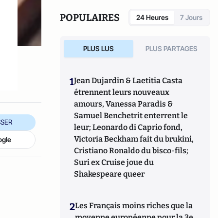
POPULAIRES
24 Heures
7 Jours
PLUS LUS
PLUS PARTAGES
1
Jean Dujardin & Laetitia Casta
étrennent leurs nouveaux
amours, Vanessa Paradis &
Samuel Benchetrit enterrent le
SER
leur; Leonardo di Caprio fond,
Victoria Beckham fait du brukini,
ogle
Cristiano Ronaldo du bisco-fils;
Suri ex Cruise joue du
Shakespeare queer
2
Les Français moins riches que la
moyenne européenne pour la 3e