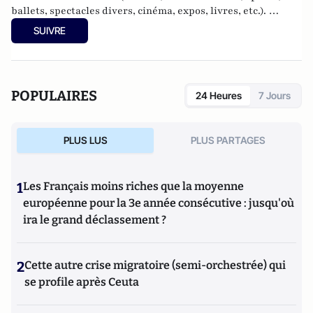
ballets, spectacles divers, cinéma, expos, livres, etc.).
Culture-Tops a été créé en novembre 2013 par Jacques
SUIVRE
Paugam , journaliste et écrivain, et son fils, Gabriel
Lecarpentier-Paugam, 23 ans, en Master d'école de
commerce, et grand amateur de One Man Shows.
POPULAIRES
24 Heures
7 Jours
PLUS LUS
PLUS PARTAGES
1
Les Français moins riches que la moyenne
européenne pour la 3e année consécutive : jusqu'où
ira le grand déclassement ?
2
Cette autre crise migratoire (semi-orchestrée) qui
se profile après Ceuta