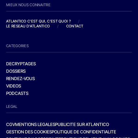
MIEUX NOUS CONNAITRE
ATLANTICO C'EST QUI, C'EST QUOI ?
/
LE RESEAU D'ATLANTICO
/
CONTACT
CATEGORIES
DECRYPTAGES
DOSSIERS
RENDEZ-VOUS
VIDEOS
PODCASTS
LEGAL
CGV
MENTIONS LEGALES
PUBLICITE SUR ATLANTICO
GESTION DES COOKIES
POLITIQUE DE CONFIDENTIALITE