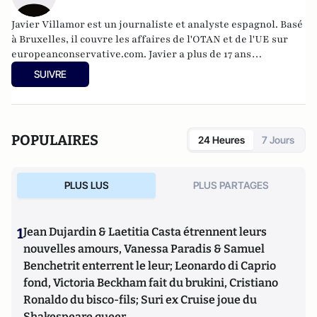
Javier Villamor est un journaliste et analyste espagnol. Basé
à Bruxelles, il couvre les affaires de l'OTAN et de l'UE sur
europeanconservative.com
. Javier a plus de 17 ans
d'expérience dans les domaines de la politique
SUIVRE
internationale, de la défense et de la sécurité. Il travaille
également en tant que consultant et fournit des
informations stratégiques sur les affaires mondiales et les
dynamiques géopolitiques.
POPULAIRES
24 Heures
7 Jours
PLUS LUS
PLUS PARTAGES
1
Jean Dujardin & Laetitia Casta étrennent leurs
nouvelles amours, Vanessa Paradis & Samuel
Benchetrit enterrent le leur; Leonardo di Caprio
fond, Victoria Beckham fait du brukini, Cristiano
Ronaldo du bisco-fils; Suri ex Cruise joue du
Shakespeare queer