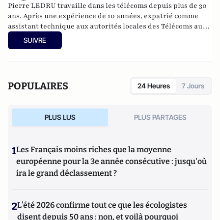
Pierre LEDRU
travaille dans les télécoms depuis plus de 30
ans. Après une expérience de 10 années, expatrié comme
assistant technique aux autorités locales des Télécoms au
Yémen, il devient formateur puis formateur-développeur à
SUIVRE
l’institut de formation Alcatel-Lucent. Il possède une
grande expérience de la téléphonie et a suivi toutes les
évolutions de la ToIP.
POPULAIRES
24 Heures
7 Jours
Il est également acteur amateur de théâtre et appartient à
la troupe du
théâtre de la griffe
.
PLUS LUS
PLUS PARTAGES
Il est notamment l'auteur de
Téléphonie sur l'IP (ToIP).
1
Les Français moins riches que la moyenne
européenne pour la 3e année consécutive : jusqu'où
ira le grand déclassement ?
2
L’été 2026 confirme tout ce que les écologistes
disent depuis 50 ans : non, et voilà pourquoi