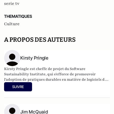
serie tv
THEMATIQUES
Culture
A PROPOS DES AUTEURS
Kirsty Pringle
Kirsty Pringle est cheffe de projet du Software
Sustainability Institute, qui s'efforce de promouvoir
l'adoption de pratiques durables en matière de logiciels de
recherche. Basée à l'EPCC, Université d'Édimbourg, elle
SUIVRE
dirige des projets axés sur la création de communautés et
les pratiques logicielles écologiques.
Jim McQuaid