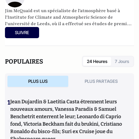
Jim McQuaid est un spécialiste de l'atmosphère basé à
l'Institute for Climate and Atmospheric Science de
l'université de Leeds, où il a effectué ses études de premier
et de deuxième cycle. Ses recherches sont principalement
SUIVRE
axées sur l'observation de la composition des espèces en
phase gazeuse et des aérosols dans l'atmosphère.
POPULAIRES
24 Heures
7 Jours
PLUS LUS
PLUS PARTAGES
1
Jean Dujardin & Laetitia Casta étrennent leurs
nouveaux amours, Vanessa Paradis & Samuel
Benchetrit enterrent le leur; Leonardo di Caprio
fond, Victoria Beckham fait du brukini, Cristiano
Ronaldo du bisco-fils; Suri ex Cruise joue du
Shakespeare queer