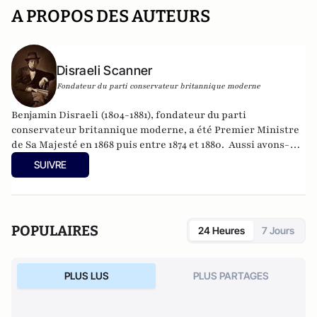
A PROPOS DES AUTEURS
Disraeli Scanner
Fondateur du parti conservateur britannique moderne
Benjamin Disraeli (1804-1881), fondateur du parti
conservateur britannique moderne, a été Premier Ministre
de Sa Majesté en 1868 puis entre 1874 et 1880. Aussi avons-
nous été quelque peu surpris de recevoir, depuis quelques
SUIVRE
semaines, des "lettres de Londres" signées par un
homonyme du grand homme d'Etat. L'intérêt des
informations et des analyses a néanmoins convaincus
l'historien Edouard Husson de publier les textes reçus au
POPULAIRES
24 Heures
7 Jours
moment où se dessine, en France et dans le monde, un
nouveau clivage politique, entre "conservateurs" et
"libéraux". Peut être suivi aussi sur
@Disraeli1874
PLUS LUS
PLUS PARTAGES