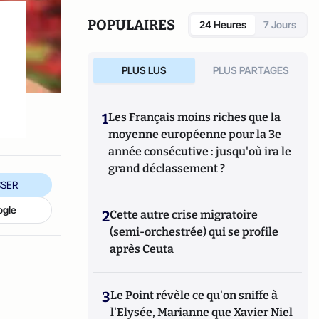
Tops a été créé en novembre 2013 par Jacques
Paugam , journaliste et écrivain, et son fils,
POPULAIRES
24 Heures
7 Jours
Gabriel Lecarpentier-Paugam.
PLUS LUS
PLUS PARTAGES
1
Les Français moins riches que la
moyenne européenne pour la 3e
année consécutive : jusqu'où ira le
grand déclassement ?
SER
ogle
2
Cette autre crise migratoire
(semi-orchestrée) qui se profile
après Ceuta
3
Le Point révèle ce qu'on sniffe à
l'Elysée, Marianne que Xavier Niel