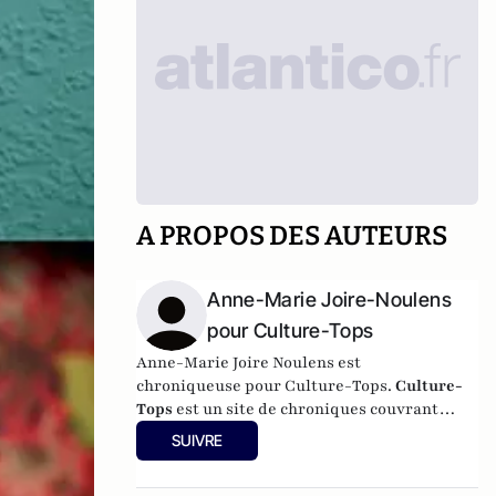
A PROPOS DES AUTEURS
Anne-Marie Joire-Noulens
pour Culture-Tops
Anne-Marie Joire Noulens est
chroniqueuse pour Culture-Tops.
Culture-
Tops
est un site de chroniques couvrant
l'ensemble de l'activité culturelle (théâtre,
SUIVRE
One Man Shows, opéras, ballets, spectacles
divers, cinéma, expos, livres, etc.). Culture-