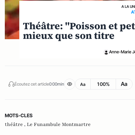
A LA UN
A
Théâtre: "Poisson et pe
mieux que son titre
Anne-Marie J
Aa
100%
Écoutez cet article
0:00min
Aa
MOTS-CLES
théâtre ,
Le Funambule Montmartre