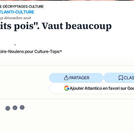
E
›
DÉCRYPTAGES
›
CULTURE
TLANTI-CULTURE
31 décembre 2018
tits pois". Vaut beaucoup
-
oire-Noulens pour Culture-Tops
PARTAGER
CLAS
Ajouter Atlantico en favori sur Go