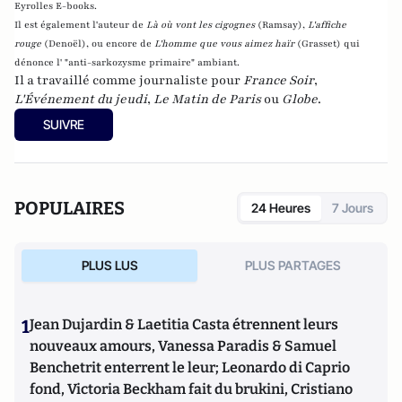
Eyrolles E-books.
Il est également l'auteur de
Là où vont les cigognes
(Ramsay),
L'affiche
rouge
(Denoël), ou encore de
L'homme que vous aimez haïr
(Grasset)
qui
dénonce l' "anti-sarkozysme primaire" ambiant.
Il a travaillé comme journaliste pour
France Soir
,
L'Événement du jeudi
,
Le Matin de Paris
ou
Globe
.
SUIVRE
POPULAIRES
24 Heures
7 Jours
PLUS LUS
PLUS PARTAGES
1
Jean Dujardin & Laetitia Casta étrennent leurs
nouveaux amours, Vanessa Paradis & Samuel
Benchetrit enterrent le leur; Leonardo di Caprio
fond, Victoria Beckham fait du brukini, Cristiano