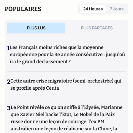
National des Hautes Etudes et de Sécurité, Directeur
POPULAIRES
24 Heures
7 Jours
national de France Télévision et journaliste.
PLUS LUS
PLUS PARTAGES
1
Les Français moins riches que la moyenne
européenne pour la 3e année consécutive : jusqu'où
ira le grand déclassement ?
2
Cette autre crise migratoire (semi-orchestrée) qui
se profile après Ceuta
3
Le Point révèle ce qu'on sniffe à l'Elysée, Marianne
que Xavier Niel hacke l'Etat; Le Nobel de la Paix
russe donne une leçon de courage, l'ex PM
australien une leçon de réalisme sur la Chine, la