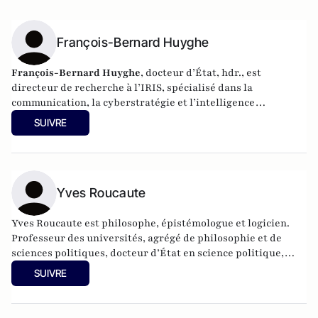
François-Bernard Huyghe
François-Bernard Huyghe
, docteur d’État, hdr., est
directeur de recherche à l’IRIS, spécialisé dans la
communication, la cyberstratégie et l’intelligence
économique, derniers livres : « L’art de la guerre
SUIVRE
idéologique » (le Cerf 2021) et « Fake news Manip, infox et
infodémie en 2021 » (VA éditeurs 2020).
Yves Roucaute
Yves Roucaute est philosophe, épistémologue et logicien.
Professeur des universités, agrégé de philosophie et de
sciences politiques, docteur d’État en science politique,
docteur en philosophie (épistémologie), conférencier pour
SUIVRE
de grands groupes sur les nouvelles technologies et les
relations internationales, il a été conseiller dans 4 cabinets
ministériels, Président du conseil scientifique l’Institut