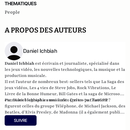
THEMATIQUES
People
A PROPOS DES AUTEURS
Daniel Ichbiah
Daniel Ichbiah
est écrivain et journaliste, spécialisé dans
les jeux vidéo, les nouvelles technologiques, la musique et la
production musicale.
Il est l'auteur de nombreux best-sellers tels que
La Saga des
jeux vidéos
,
Les 4 vies de Steve Jobs
,
Rock Vibrations
,
Le
Livre de la Bonne Humeur
,
Bill Gates et la saga de Microsoft
,
etc. Daniel Ichbiah a aussi écrit :
Parmi les biographies musicales écrites par l’auteur
Qui es-tu ChatGPT ?
figurent celles du groupe
Téléphone
, de
Michael Jackson
, des
Beatles
, d’
Elvis Presley
, de
Madonna
(il a également publié
Les chansons de Madonna
), des
Rolling Stones
, etc.
SUIVRE