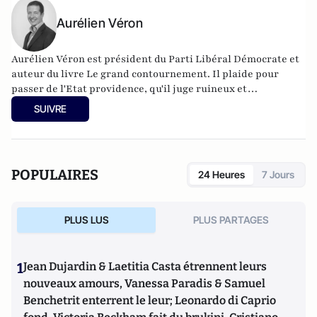
Aurélien Véron
Aurélien Véron est président du Parti Libéral Démocrate et
auteur du livre Le grand contournement. Il plaide pour
passer de l'Etat providence, qu'il juge ruineux et
infantilisant, à une société de confiance bâtie sur
SUIVRE
l'autonomie des citoyens et la liberté. Un projet qui pourrait
se concrétiser par un Etat moins dispendieux et recentré
sur ses missions régaliennes ; une "flat tax", et l'ouverture
des assurances sociales à la concurrence ; le recours
POPULAIRES
24 Heures
7 Jours
systématique aux référendums ; une autonomie totale des
écoles ; l'instauration d'un marché encadré du cannabis.
PLUS LUS
PLUS PARTAGES
1
Jean Dujardin & Laetitia Casta étrennent leurs
nouveaux amours, Vanessa Paradis & Samuel
Benchetrit enterrent le leur; Leonardo di Caprio