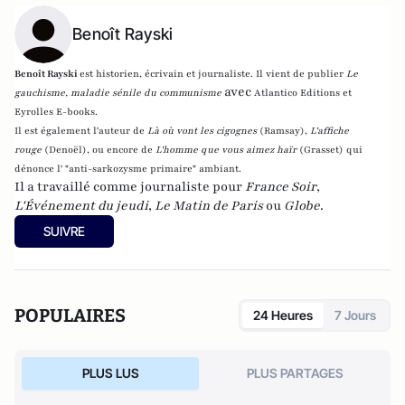
Benoît Rayski
Benoît Rayski
est historien, écrivain et journaliste. Il vient de publier
Le
avec
gauchisme, maladie sénile du communisme
Atlantico Editions et
Eyrolles E-books.
Il est également l'auteur de
Là où vont les cigognes
(Ramsay),
L'affiche
rouge
(Denoël), ou encore de
L'homme que vous aimez haïr
(Grasset)
qui
dénonce l' "anti-sarkozysme primaire" ambiant.
Il a travaillé comme journaliste pour
France Soir
,
L'Événement du jeudi
,
Le Matin de Paris
ou
Globe
.
SUIVRE
POPULAIRES
24 Heures
7 Jours
PLUS LUS
PLUS PARTAGES