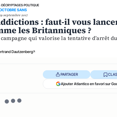
E
›
DÉCRYPTAGES
›
POLITIQUE
OCTOBRE SANS
29 septembre 2017
ddictions : faut-il vous lance
mme les Britanniques ?
campagne qui valorise la tentative d’arrêt d
ertrand Dautzenberg
PARTAGER
CLAS
Ajouter Atlantico en favori sur Go