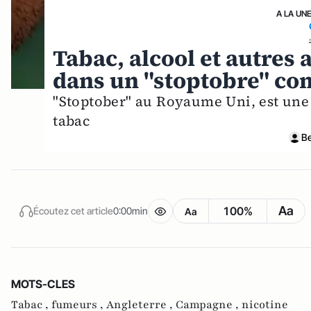
A LA UN
Tabac, alcool et autres a
dans un "stoptobre" co
"Stoptober" au Royaume Uni, est une 
tabac
B
Aa
100%
Écoutez cet article
0:00min
Aa
MOTS-CLES
Tabac ,
fumeurs ,
Angleterre ,
Campagne ,
nicotine