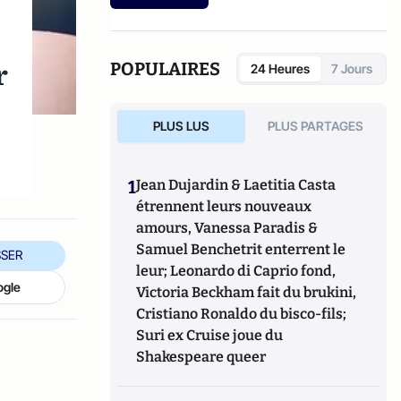
dont "Le petit livre pour arrêter de fumer""
(Editions First).
r
POPULAIRES
24 Heures
7 Jours
u
PLUS LUS
PLUS PARTAGES
1
Jean Dujardin & Laetitia Casta
étrennent leurs nouveaux
amours, Vanessa Paradis &
Samuel Benchetrit enterrent le
SER
leur; Leonardo di Caprio fond,
ogle
Victoria Beckham fait du brukini,
Cristiano Ronaldo du bisco-fils;
Suri ex Cruise joue du
Shakespeare queer