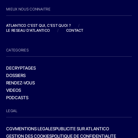
MIEUX NOUS CONNAITRE
ATLANTICO C'EST QUI, C'EST QUOI ?
/
LE RESEAU D'ATLANTICO
/
CONTACT
CATEGORIES
DECRYPTAGES
DOSSIERS
RENDEZ-VOUS
VIDEOS
PODCASTS
LEGAL
CGV
MENTIONS LEGALES
PUBLICITE SUR ATLANTICO
GESTION DES COOKIES
POLITIQUE DE CONFIDENTIALITE