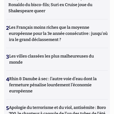
Ronaldo du bisco-fils; Suri ex Cruise joue du
Shakespeare queer
2
Les Français moins riches que la moyenne
européenne pour la 3e année consécutive : jusqu'où
ira le grand déclassement ?
3
Les villes classées les plus malheureuses du
monde
4
Rhin & Danube à sec : l’autre voie d’eau dont la
fermeture pénalise lourdement l’économie
européenne
5
Apologie du terrorisme et du viol, antisémite : Boro
700, le chanteur à cagoule de l’un des tubes de l’été