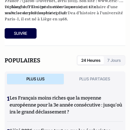
France ?
(Jacob-Duvernet, avril 2012). Son site :
www.eric-
verhaeghe.fr
Diplômé de l'Ena (promotion Copernic) et titulaire d'une
Il vient de créer un nouveau site :
www.lecourrierdesstrateges.fr
maîtrise de philosophie et d'un Dea d'histoire à l'université
Paris-I, il est né à Liège en 1968.
SUIVRE
POPULAIRES
24 Heures
7 Jours
PLUS LUS
PLUS PARTAGES
1
Les Français moins riches que la moyenne
européenne pour la 3e année consécutive : jusqu'où
ira le grand déclassement ?