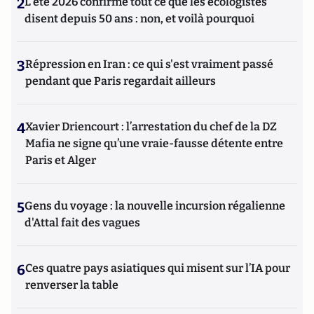
2
L’été 2026 confirme tout ce que les écologistes
disent depuis 50 ans : non, et voilà pourquoi
3
Répression en Iran : ce qui s'est vraiment passé
pendant que Paris regardait ailleurs
4
Xavier Driencourt : l’arrestation du chef de la DZ
Mafia ne signe qu’une vraie-fausse détente entre
Paris et Alger
5
Gens du voyage : la nouvelle incursion régalienne
d'Attal fait des vagues
6
Ces quatre pays asiatiques qui misent sur l’IA pour
renverser la table