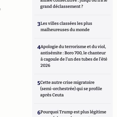
année consécutive : jusqu'où ira le
grand déclassement ?
e
3
Les villes classées les plus
malheureuses du monde
4
Apologie du terrorisme et du viol,
antisémite : Boro 700, le chanteur
à cagoule de l’un des tubes de l’été
2026
5
Cette autre crise migratoire
(semi-orchestrée) qui se profile
après Ceuta
6
Pourquoi Trump est plus légitime