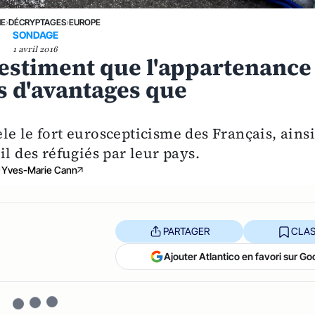
NE
›
DÉCRYPTAGES
›
EUROPE
SONDAGE
1 avril 2016
 estiment que l'appartenance
us d'avantages que
e le fort euroscepticisme des Français, ains
il des réfugiés par leur pays.
Yves-Marie Cann
PARTAGER
CLAS
Ajouter Atlantico en favori sur Go