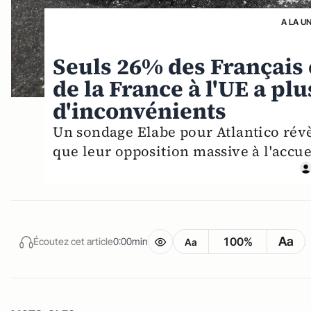
A LA U
Seuls 26% des Français
de la France à l'UE a pl
d'inconvénients
Un sondage Elabe pour Atlantico révèl
que leur opposition massive à l'accue
Aa
100%
Écoutez cet article
0:00min
Aa