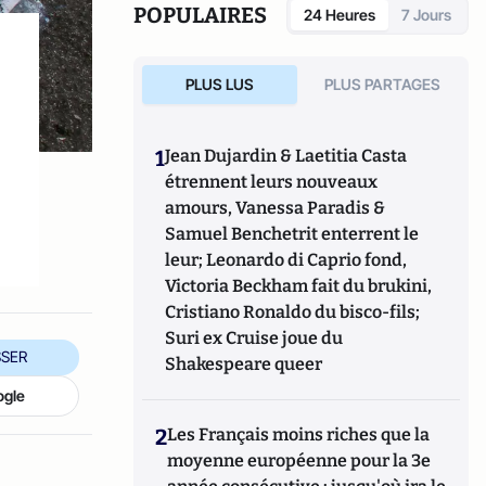
POPULAIRES
24 Heures
7 Jours
PLUS LUS
PLUS PARTAGES
1
Jean Dujardin & Laetitia Casta
étrennent leurs nouveaux
i
amours, Vanessa Paradis &
Samuel Benchetrit enterrent le
leur; Leonardo di Caprio fond,
Victoria Beckham fait du brukini,
Cristiano Ronaldo du bisco-fils;
Suri ex Cruise joue du
SER
Shakespeare queer
ogle
2
Les Français moins riches que la
moyenne européenne pour la 3e