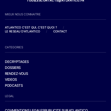
TOUSLESCONTACTS@ATLANTICO.FR
MIEUX NOUS CONNAITRE
ATLANTICO C'EST QUI, C'EST QUOI ?
/
LE RESEAU D'ATLANTICO
/
CONTACT
CATEGORIES
DECRYPTAGES
DOSSIERS
RENDEZ-VOUS
VIDEOS
PODCASTS
LEGAL
CGV
MENTIONS LEGALES
PUBLICITE SUR ATLANTICO