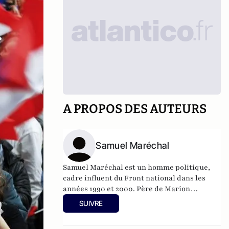
A PROPOS DES AUTEURS
Samuel Maréchal
Samuel Maréchal est un homme politique,
cadre influent du Front national dans les
années 1990 et 2000. Père de Marion
Maréchal, il lance en 2019 l'"Alliance pour la
SUIVRE
France" avec Arnaud Stephan, une
plateforme qui vise à l'alliance des droites.