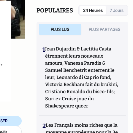
POPULAIRES
24 Heures
7 Jours
PLUS LUS
PLUS PARTAGES
1
Jean Dujardin & Laetitia Casta
étrennent leurs nouveaux
,
amours, Vanessa Paradis &
r
Samuel Benchetrit enterrent le
leur; Leonardo di Caprio fond,
Victoria Beckham fait du brukini,
Cristiano Ronaldo du bisco-fils;
Suri ex Cruise joue du
Shakespeare queer
SER
2
Les Français moins riches que la
ogle
moyenne européenne pour la 3e