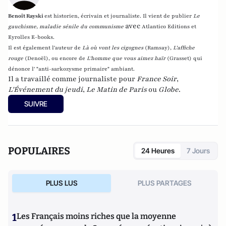
Benoît Rayski
est historien, écrivain et journaliste. Il vient de publier
Le
avec
gauchisme, maladie sénile du communisme
Atlantico Editions et
Eyrolles E-books.
Il est également l'auteur de
Là où vont les cigognes
(Ramsay),
L'affiche
rouge
(Denoël), ou encore de
L'homme que vous aimez haïr
(Grasset)
qui
dénonce l' "anti-sarkozysme primaire" ambiant.
Il a travaillé comme journaliste pour
France Soir
,
L'Événement du jeudi
,
Le Matin de Paris
ou
Globe
.
SUIVRE
POPULAIRES
24 Heures
7 Jours
PLUS LUS
PLUS PARTAGES
1
Les Français moins riches que la moyenne