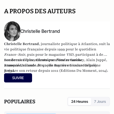
A PROPOS DES AUTEURS
Christelle Bertrand
Christelle Bertrand
, journaliste politique à Atlantico, suit la
vie politique française depuis 1999 pour le quotidien
France-Soir
, puis pour le magazine
VSD
, participant à de
nombreux déplacements avec Nicolas Sarkozy, Alain Juppé,
Son dernier livre,
Chronique d'une revanche
François Hollande, François Bayrou ou encore Ségolène
annoncée
,
raconte de quelle manière Nicolas Sarkozy
Royal.
prépare son retour depuis 2012 (Editions Du Moment, 2014).
SUIVRE
POPULAIRES
24 Heures
7 Jours