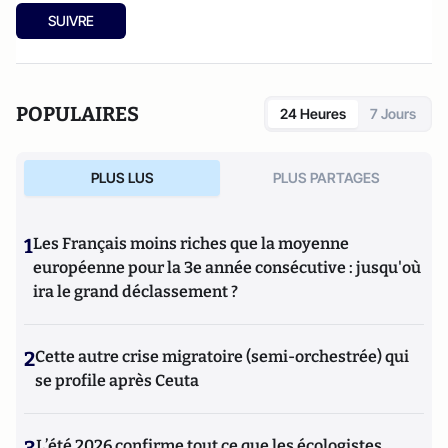
opéras, ballets, spectacles divers, cinéma, expos, livres,
SUIVRE
etc.). Culture-Tops a été créé en novembre 2013 par Jacques
Paugam , journaliste et écrivain, et son fils, Gabriel
Lecarpentier-Paugam.
POPULAIRES
24 Heures
7 Jours
PLUS LUS
PLUS PARTAGES
1
Les Français moins riches que la moyenne
européenne pour la 3e année consécutive : jusqu'où
ira le grand déclassement ?
2
Cette autre crise migratoire (semi-orchestrée) qui
se profile après Ceuta
L’été 2026 confirme tout ce que les écologistes