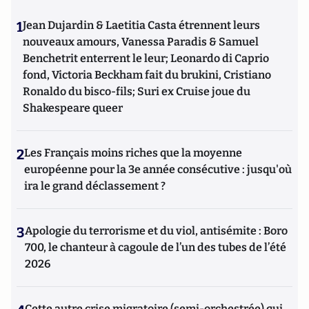
1
Jean Dujardin & Laetitia Casta étrennent leurs
nouveaux amours, Vanessa Paradis & Samuel
Benchetrit enterrent le leur; Leonardo di Caprio
fond, Victoria Beckham fait du brukini, Cristiano
Ronaldo du bisco-fils; Suri ex Cruise joue du
Shakespeare queer
2
Les Français moins riches que la moyenne
européenne pour la 3e année consécutive : jusqu'où
ira le grand déclassement ?
3
Apologie du terrorisme et du viol, antisémite : Boro
700, le chanteur à cagoule de l’un des tubes de l’été
2026
Cette autre crise migratoire (semi-orchestrée) qui