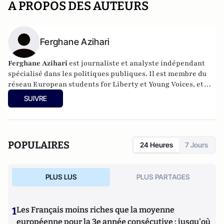
A PROPOS DES AUTEURS
Ferghane Azihari
Ferghane Azihari
est journaliste et analyste indépendant
spécialisé dans les politiques publiques. Il est membre du
réseau European students for Liberty et Young Voices, et
collabore régulièrement avec divers médias et think tanks
SUIVRE
libéraux français et américains. Il vient de publier
L'Islam
contre la modernité,
aux éditions La Cité, 2026.
POPULAIRES
24 Heures
7 Jours
PLUS LUS
PLUS PARTAGES
1
Les Français moins riches que la moyenne
européenne pour la 3e année consécutive : jusqu'où