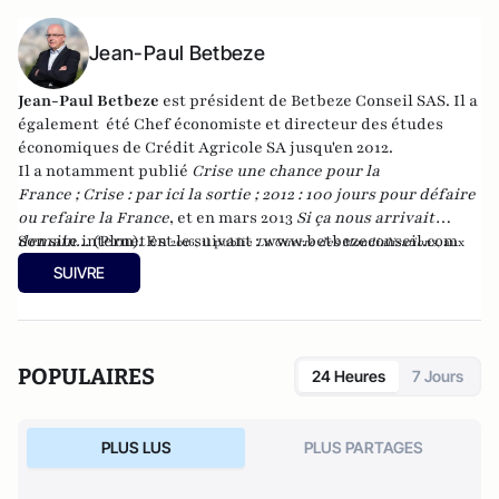
Jean-Paul Betbeze
Jean-Paul Betbeze
est président de Betbeze Conseil SAS. Il a
également été Chef économiste et directeur des études
économiques de Crédit Agricole SA jusqu'en 2012.
Il a notamment publié
Crise une chance pour la
France
;
Crise : par ici la sortie
;
2012 : 100 jours pour défaire
ou refaire la France
, et en mars 2013
Si ça nous arrivait
demain...
Son site internet est le suivant :
(Plon). En
www.betbezeconseil.com
2016, il publie
La Guerre des Mondialisations
, aux
et en 2017 "La France, ce malade imaginaire"
éditions
Economica
SUIVRE
chez le même éditeur.
POPULAIRES
24 Heures
7 Jours
PLUS LUS
PLUS PARTAGES