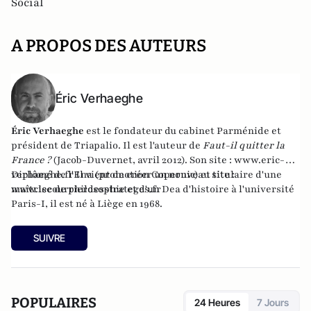
Social
A PROPOS DES AUTEURS
Éric Verhaeghe
Éric Verhaeghe
est le fondateur du
cabinet Parménide
et
président de
Triapalio
. Il est l'auteur de
Faut-il quitter la
France ?
(Jacob-Duvernet, avril 2012). Son site :
www.eric-
verhaeghe.fr
Diplômé de l'Ena (promotion Copernic) et titulaire d'une
Il vient de créer un nouveau site :
www.lecourrierdesstrateges.fr
maîtrise de philosophie et d'un Dea d'histoire à l'université
Paris-I, il est né à Liège en 1968.
SUIVRE
POPULAIRES
24 Heures
7 Jours