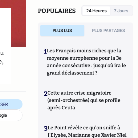
Fondapol et auteur de plusieurs ouvrages.
POPULAIRES
24 Heures
7 Jours
PLUS LUS
PLUS PARTAGES
1
Les Français moins riches que la
ru
moyenne européenne pour la 3e
e,
année consécutive : jusqu'où ira le
grand déclassement ?
2
Cette autre crise migratoire
(semi-orchestrée) qui se profile
SER
après Ceuta
ogle
3
Le Point révèle ce qu'on sniffe à
l'Elysée, Marianne que Xavier Niel