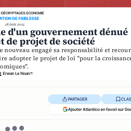
E
›
DÉCRYPTAGES
›
ECONOMIE
ATION DE FAIBLESSE
18 juin 2015
igne d'un gouvernement dénué
t de projet de société
e nouveau engagé sa responsabilité et recou
aire adopter le projet de loi "pour la croissanc
onomiques".
Erwan Le Noan
PARTAGER
CLAS
Ajouter Atlantico en favori sur Go