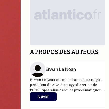
A PROPOS DES AUTEURS
Erwan Le Noan
Erwan Le Noan est consultant en stratégie,
président de AKA Strategy, directeur de
l'IREF. Spécialisé dans les problématiques
de régulation et de stratégies d'influence, il
SUIVRE
a enseigné le droit et l'économie à Sciences
Po et Assas. Il est également membre de la