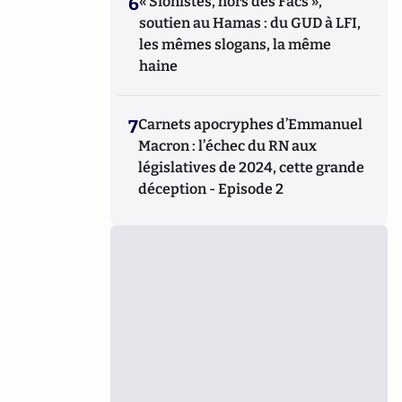
6
« Sionistes, hors des Facs »,
soutien au Hamas : du GUD à LFI,
les mêmes slogans, la même
haine
7
Carnets apocryphes d’Emmanuel
Macron : l’échec du RN aux
législatives de 2024, cette grande
déception - Episode 2