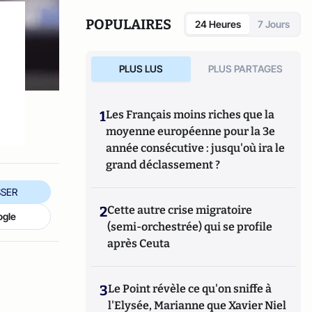
POPULAIRES
24 Heures
7 Jours
PLUS LUS
PLUS PARTAGES
1
Les Français moins riches que la
moyenne européenne pour la 3e
année consécutive : jusqu'où ira le
grand déclassement ?
SER
2
Cette autre crise migratoire
ogle
(semi-orchestrée) qui se profile
après Ceuta
3
Le Point révèle ce qu'on sniffe à
l'Elysée, Marianne que Xavier Niel