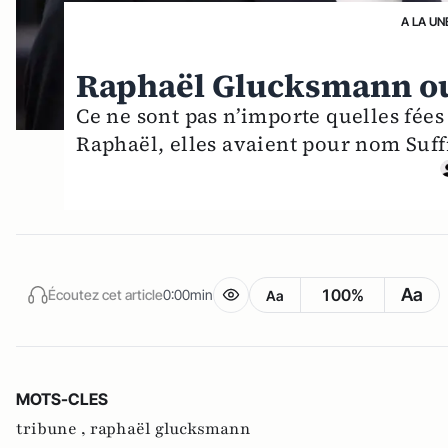
A LA UN
Raphaël Glucksmann ou 
Ce ne sont pas n’importe quelles fées
Raphaël, elles avaient pour nom Suff
Aa
100%
Écoutez cet article
0:00min
Aa
MOTS-CLES
tribune ,
raphaël glucksmann