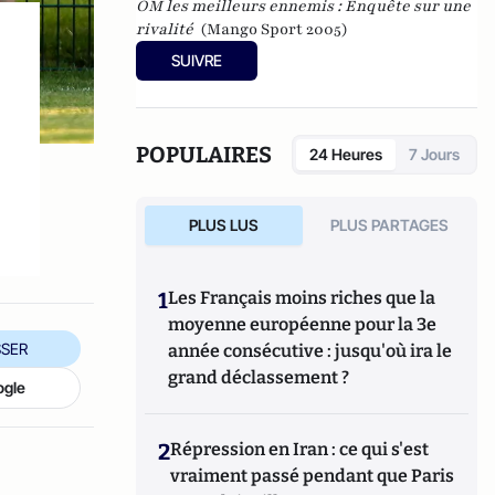
OM les meilleurs ennemis : Enquête sur une
rivalité
(Mango Sport 2005)
SUIVRE
POPULAIRES
24 Heures
7 Jours
PLUS LUS
PLUS PARTAGES
1
Les Français moins riches que la
moyenne européenne pour la 3e
SER
année consécutive : jusqu'où ira le
grand déclassement ?
ogle
2
Répression en Iran : ce qui s'est
vraiment passé pendant que Paris