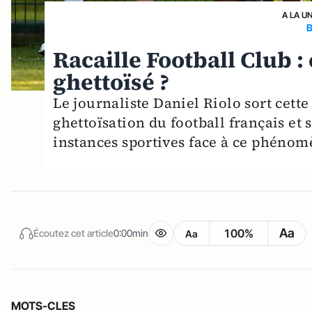
A LA U
Racaille Football Club : 
ghettoïsé ?
Le journaliste Daniel Riolo sort cett
ghettoïsation du football français et
instances sportives face à ce phénom
Aa
100%
Écoutez cet article
0:00min
Aa
MOTS-CLES