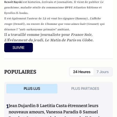
Benoît Rayski
est historien, écrivain et journaliste. Il vient de publier
Le
avec
gauchisme, maladie sénile du communisme
Atlantico Editions et
Eyrolles E-books.
Il est également l'auteur de
Là où vont les cigognes
(Ramsay),
L'affiche
rouge
(Denoël), ou encore de
L'homme que vous aimez haïr
(Grasset)
qui
dénonce l' "anti-sarkozysme primaire" ambiant.
Il a travaillé comme journaliste pour
France Soir
,
L'Événement du jeudi
,
Le Matin de Paris
ou
Globe
.
SUIVRE
POPULAIRES
24 Heures
7 Jours
PLUS LUS
PLUS PARTAGES
1
Jean Dujardin & Laetitia Casta étrennent leurs
nouveaux amours, Vanessa Paradis & Samuel