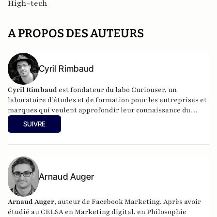
High-tech
A PROPOS DES AUTEURS
Cyril Rimbaud
Cyril Rimbaud
est fondateur du labo Curiouser, un
laboratoire d’études et de formation pour les entreprises et
marques qui veulent approfondir leur connaissance du
monde digital. Il est également enseignant (au CELSA entre
SUIVRE
autres), Creative Technologist et casseur de mythes
publicitaires sur Internet.
Arnaud Auger
Arnaud Auger
, auteur de Facebook Marketing. Après avoir
étudié au CELSA en Marketing digital, en Philosophie