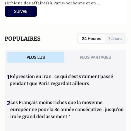
(Éthique des affaires) à Paris-Sorbonne et en
Entrepreneuriat à HEC Paris, il a travaillé en agence de
SUIVRE
marketing digital en Europe, aux États-Unis et en Asie.
Social Media Manager pour Unilever, il a formé les marques
du groupes à la communication sur Facebook. Intervenant &
conférencier (CELSA, Sup de Pub, GEM Grenoble,
POPULAIRES
24 Heures
7 Jours
Novancia...), après avoir aussi créé sa Startup, il est
aujourd'hui consultant marketing et innovation à
l'international notamment dans la Silicon Valley et en Inde.
PLUS LUS
PLUS PARTAGES
1
Répression en Iran : ce qui s'est vraiment passé
pendant que Paris regardait ailleurs
2
Les Français moins riches que la moyenne
européenne pour la 3e année consécutive : jusqu'où
ira le grand déclassement ?