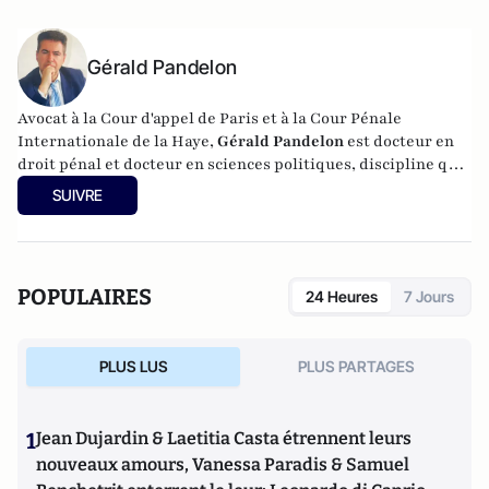
Gérald Pandelon
Avocat à la Cour d'appel de Paris et à la Cour Pénale
Internationale de la Haye,
Gérald Pandelon
est docteur en
droit pénal et docteur en sciences politiques, discipline qu'il
a enseignée pendant 15 ans. Gérald Pandelon est Président
SUIVRE
de l'Association française des professionnels de la justice et
du droit (AJPD). Diplômé de Sciences-Po, il est également
chargé d'enseignement. Il est l'auteur de
"Inquisition
française" (Editions Reinharc,
2025),
L'aveu en matière
POPULAIRES
24 Heures
7 Jours
pénale
; publié aux éditions Valensin (2015),
La face cachée
de la justice
(Editions Valensin, 2016),
Que sais-je sur le
métier d'avocat en France
(PUF, 2017) et
La France des
PLUS LUS
PLUS PARTAGES
caïds
(Max Milo, 2020).
1
Jean Dujardin & Laetitia Casta étrennent leurs
nouveaux amours, Vanessa Paradis & Samuel