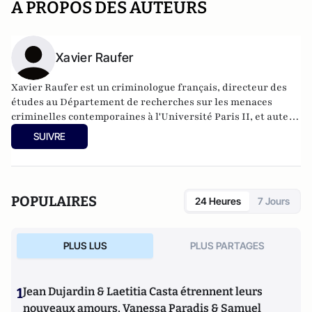
A PROPOS DES AUTEURS
Xavier Raufer
Xavier Raufer est un criminologue français, directeur des
études au Département de recherches sur les menaces
criminelles contemporaines à l'
Université Paris II
, et auteur
de nombreux ouvrages sur le sujet. Dernier en date:
La
SUIVRE
criminalité organisée dans le chaos mondial : mafias,
triades, cartels, clans
. Il est directeur d'études, pôle
sécurité-défense-criminologie du Conservatoire National
des Arts et Métiers.
POPULAIRES
24 Heures
7 Jours
PLUS LUS
PLUS PARTAGES
1
Jean Dujardin & Laetitia Casta étrennent leurs
nouveaux amours, Vanessa Paradis & Samuel