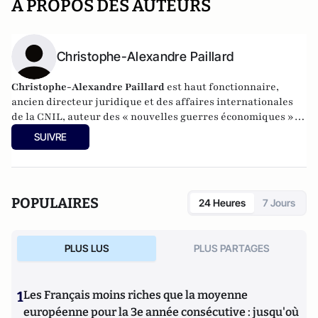
A PROPOS DES AUTEURS
Christophe-Alexandre Paillard
Christophe-Alexandre Paillard
est haut fonctionnaire,
ancien directeur juridique et des affaires internationales
de la CNIL, auteur des « nouvelles guerres économiques »,
enseignant en macroéconomie et en géopolitique (M.
SUIVRE
Paillard s’exprime à titre personnel et non au titre de ses
fonctions professionnelles).
POPULAIRES
24 Heures
7 Jours
PLUS LUS
PLUS PARTAGES
1
Les Français moins riches que la moyenne
européenne pour la 3e année consécutive : jusqu'où