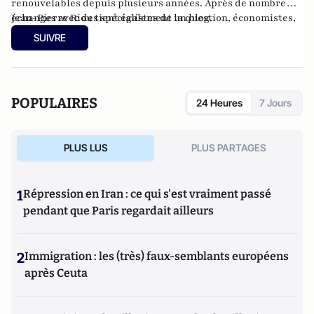
renouvelables depuis plusieurs années. Après de nombreux
échanges avec des spécialistes de la question, économistes,
Jean-Pierre Riou tient également un
blog
.
ingénieurs, chercheurs, experts, il a publié de nombreux
SUIVRE
articles, dans
L'Expansion
, la
Revue de l'Institut de
Recherche Économique et Fiscale
(IREF Europe) et
Contrepoints
.
POPULAIRES
24 Heures
7 Jours
PLUS LUS
PLUS PARTAGES
1
Répression en Iran : ce qui s'est vraiment passé
pendant que Paris regardait ailleurs
2
Immigration : les (très) faux-semblants européens
après Ceuta