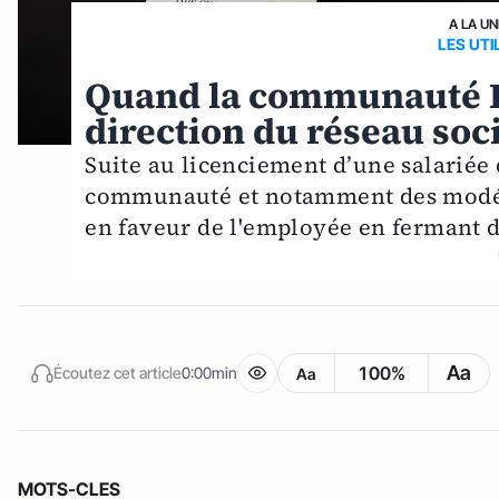
A LA UN
LES UTI
Quand la communauté Red
direction du réseau soc
Suite au licenciement d’une salariée 
communauté et notamment des modéra
en faveur de l'employée en fermant de
Aa
100%
Écoutez cet article
0:00min
Aa
MOTS-CLES