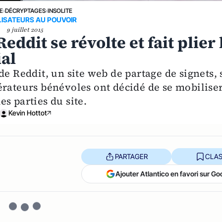
E
›
DÉCRYPTAGES
›
INSOLITE
LISATEURS AU POUVOIR
9 juillet 2015
dit se révolte et fait plier 
ial
de Reddit, un site web de partage de signets, 
teurs bénévoles ont décidé de se mobilise
s parties du site.
Kevin Hottot
PARTAGER
CLAS
Ajouter Atlantico en favori sur Go