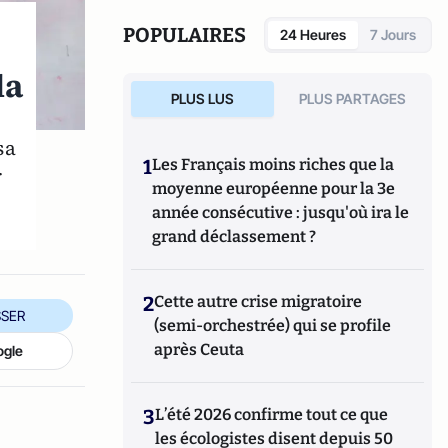
POPULAIRES
24 Heures
7 Jours
la
PLUS LUS
PLUS PARTAGES
sa
1
Les Français moins riches que la
r
moyenne européenne pour la 3e
année consécutive : jusqu'où ira le
grand déclassement ?
2
Cette autre crise migratoire
SER
(semi-orchestrée) qui se profile
après Ceuta
ogle
3
L’été 2026 confirme tout ce que
les écologistes disent depuis 50