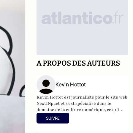
A PROPOS DES AUTEURS
Kevin Hottot
Kevin Hottot est journaliste pour le site web
NextINpact
et s'est spécialisé dans le
domaine de la culture numérique, ce qui
inclut des sujets comme les crypto-
SUIVRE
monnaies (Bitcoin, Litecoin...) et le
financement participatif.