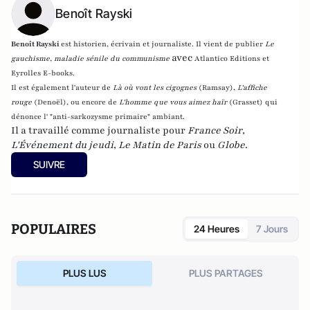
Benoît Rayski
Benoît Rayski
est historien, écrivain et journaliste. Il vient de publier
Le
avec
gauchisme, maladie sénile du communisme
Atlantico Editions et
Eyrolles E-books.
Il est également l'auteur de
Là où vont les cigognes
(Ramsay),
L'affiche
rouge
(Denoël), ou encore de
L'homme que vous aimez haïr
(Grasset)
qui
dénonce l' "anti-sarkozysme primaire" ambiant.
Il a travaillé comme journaliste pour
France Soir
,
L'Événement du jeudi
,
Le Matin de Paris
ou
Globe
.
SUIVRE
POPULAIRES
24 Heures
7 Jours
PLUS LUS
PLUS PARTAGES