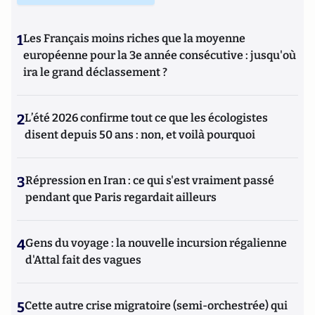
regarder les animaux avec nos yeux, nous les regardions
avec les leurs ? ».” Retrouvez son site internet :
www.jessica-
1
Les Français moins riches que la moyenne
serra.com
européenne pour la 3e année consécutive : jusqu'où
ira le grand déclassement ?
2
L’été 2026 confirme tout ce que les écologistes
disent depuis 50 ans : non, et voilà pourquoi
3
Répression en Iran : ce qui s'est vraiment passé
pendant que Paris regardait ailleurs
4
Gens du voyage : la nouvelle incursion régalienne
d'Attal fait des vagues
5
Cette autre crise migratoire (semi-orchestrée) qui