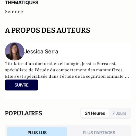
THEMATIQUES
Science
A PROPOS DES AUTEURS
Jessica Serra
Titulaire d’un doctorat en éthologie, Jessica Serra est
spécialiste de l’étude du comportement des mammifères.
Elle s’est spécialisée dans l’étude de la cognition animale et
a travaillé en tant que chercheuse pendant plus de 15 ans.
SUIVRE
Elle est l’auteure de plusieurs essais scientifiques dont «
Dans la tête d’un chat », « La bête en nous » ainsi que
d’autres ouvrages de vulgarisation scientifique. Elle dirige
la collection d’essais scientifiques « Mondes Animaux » qui
POPULAIRES
24 Heures
7 Jours
regroupe des chercheurs en éthologie et propose à travers
des livres accessibles au grand public de nous projeter dans
les univers sensoriels et cognitifs des non-humains en
PLUS LUS
PLUS PARTAGES
évitant l’écueil de l’anthropomorphisme : « Et si, au lieu de