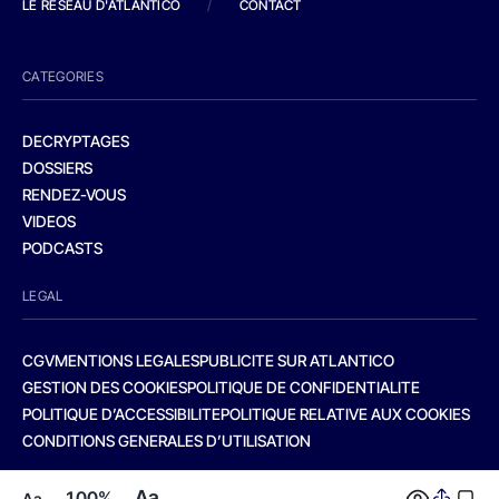
LE RESEAU D'ATLANTICO
/
CONTACT
CATEGORIES
DECRYPTAGES
DOSSIERS
RENDEZ-VOUS
VIDEOS
PODCASTS
LEGAL
CGV
MENTIONS LEGALES
PUBLICITE SUR ATLANTICO
GESTION DES COOKIES
POLITIQUE DE CONFIDENTIALITE
POLITIQUE D’ACCESSIBILITE
POLITIQUE RELATIVE AUX COOKIES
CONDITIONS GENERALES D’UTILISATION
Aa
100%
Aa